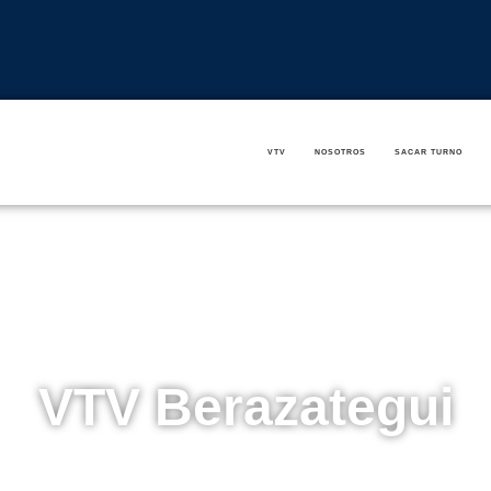
VTV
NOSOTROS
SACAR TURNO
VTV Berazategui
VTV Total
»
Plantas VTV
»
VTV Berazategui