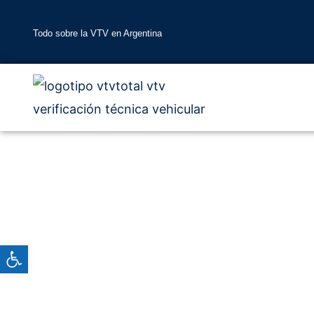
Ir
al
Todo sobre la VTV en Argentina
contenido
Abrir barra de herramientas