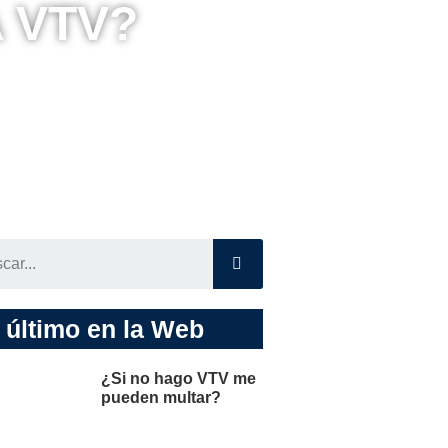
 VTV?
SEARCH
 último en la Web
¿Si no hago VTV me
pueden multar?