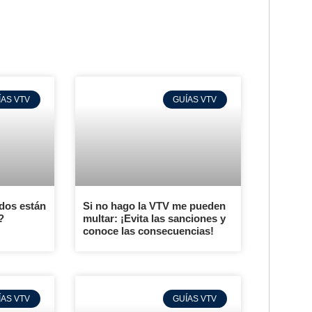
ÍAS VTV
GUÍAS VTV
ados están
Si no hago la VTV me pueden
?
multar: ¡Evita las sanciones y
conoce las consecuencias!
ÍAS VTV
GUÍAS VTV