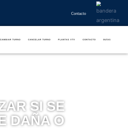
Contacto
CAMBIAR TURNO
CANCELAR TURNO
PLANTAS VTV
CONTACTO
GUÍAS
ZAR SI SE
E DAÑA O