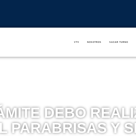
VTV
NOSOTROS
SACAR TURNO
MITE DEBO REALI
L PARABRISAS Y S