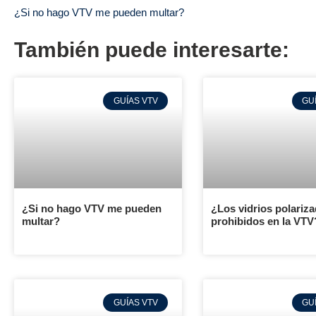
¿Si no hago VTV me pueden multar?
También puede interesarte:
GUÍAS VTV
GU
¿Si no hago VTV me pueden
¿Los vidrios polariz
multar?
prohibidos en la VTV
GUÍAS VTV
GU