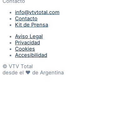
Contacto
info@vtvtotal.com
Contacto
Kit de Prensa
Aviso Legal
Privacidad
Cookies
Accesibilidad
© VTV Total
desde el ♥ de Argentina
Sitemap
Ir al contenido
Abrir barra de herramientas
Herramientas de accesibilidad
Aumentar texto
Disminuir texto